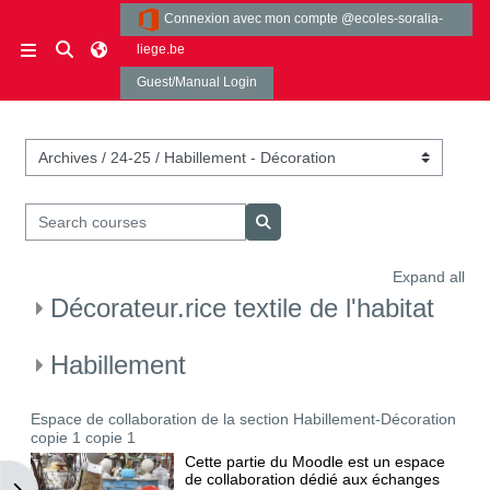
Skip to main content
Connexion avec mon compte @ecoles-soralia-
Toggle search input
liege.be
Side panel
Guest/Manual Login
Course categories
Search courses
Search courses
Expand all
Décorateur.rice textile de l'habitat
Habillement
Espace de collaboration de la section Habillement-Décoration
copie 1 copie 1
Cette partie du Moodle est un espace
de collaboration dédié aux échanges
Open block drawer