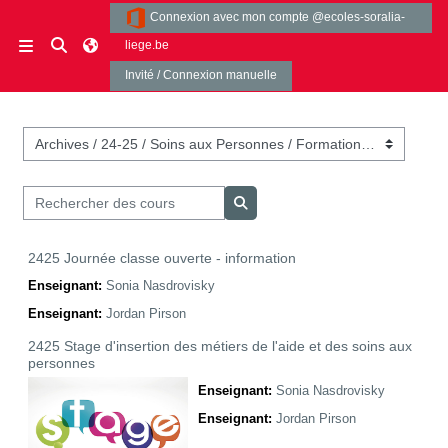
Passer au contenu principal
Connexion avec mon compte @ecoles-soralia-
Activer/désactiver la saisie de recherche
liege.be
Panneau latéral
Invité / Connexion manuelle
Catégories de cours
Rechercher des cours
Rechercher des cours
2425 Journée classe ouverte - information
Enseignant:
Sonia Nasdrovisky
Enseignant:
Jordan Pirson
2425 Stage d'insertion des métiers de l'aide et des soins aux
personnes
Enseignant:
Sonia Nasdrovisky
Enseignant:
Jordan Pirson